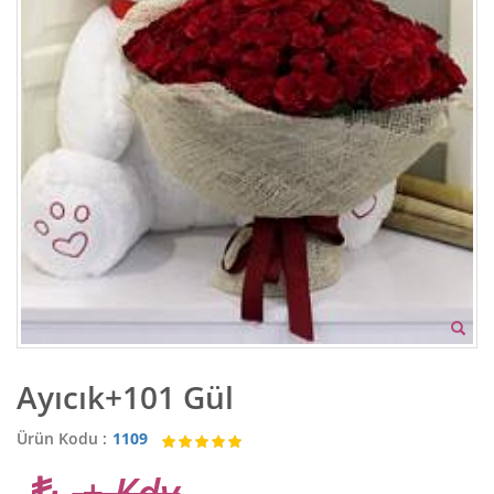
Ayıcık+101 Gül
Ürün Kodu :
1109
+ Kdv