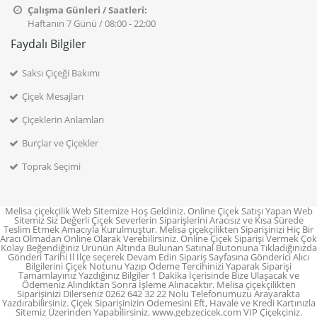
Çalışma Günleri / Saatleri:
Haftanın 7 Günü / 08:00 - 22:00
Faydalı Bilgiler
Saksı Çiçeği Bakımı
Çiçek Mesajları
Çiçeklerin Anlamları
Burçlar ve Çiçekler
Toprak Seçimi
Melisa çiçekçilik Web Sitemize Hoş Geldiniz. Online Çiçek Satışı Yapan Web
Sitemiz Siz Değerli Çiçek Severlerin Siparişlerini Aracısız ve Kısa Sürede
Teslim Etmek Amacıyla Kurulmuştur. Melisa çiçekçilikten Siparişinizi Hiç Bir
Aracı Olmadan Online Olarak Verebilirsiniz. Online Çiçek Siparişi Vermek Çok
Kolay Beğendiğiniz Ürünün Altında Bulunan Satınal Butonuna Tıkladığınızda
Gönderi Tarihi İl İlçe seçerek Devam Edin Sipariş Sayfasına Gönderici Alıcı
Bilgilerini Çiçek Notunu Yazıp Ödeme Tercihinizi Yaparak Siparişi
Tamamlayınız Yazdığınız Bilgiler 1 Dakika İçerisinde Bize Ulaşacak ve
Ödemeniz Alındıktan Sonra İşleme Alınacaktır. Melisa çiçekçilikten
Siparişinizi Dilerseniz 0262 642 32 22 Nolu Telefonumuzu Arayarakta
Yazdırabilirsiniz. Çiçek Siparişinizin Ödemesini Eft, Havale ve Kredi Kartınızla
Sitemiz Üzerinden Yapabilirsiniz. www.gebzecicek.com VIP Çiçekçiniz.