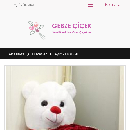
ÜRÜN ARA
LINKLER
Anasayfa
Buketler
Ayıcık+101 Gül